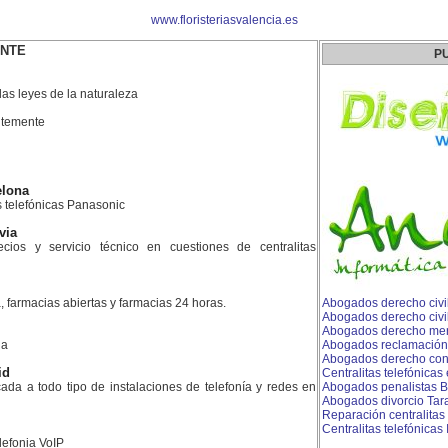
www.floristeriasvalencia.es
ENTE
P
as leyes de la naturaleza
ntemente
elona
as telefónicas Panasonic
via
ios y servicio técnico en cuestiones de centralitas
, farmacias abiertas y farmacias 24 horas.
Abogados derecho civil
Abogados derecho civi
Abogados derecho merc
la
Abogados reclamación
Abogados derecho con
id
Centralitas telefónicas
da a todo tipo de instalaciones de telefonía y redes en
Abogados penalistas B
Abogados divorcio Tar
Reparación centralitas
Centralitas telefónicas
lefonia VoIP