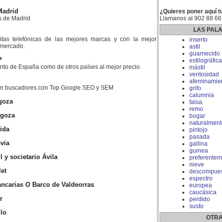
Madrid
¿Quieres poner aquí t
s de Madrid
Llamanos al 902 88 66
LAS PAL
litas telefónicas de las mejores marcas y con la mejor
inserto
l mercado.
astil
guarnecido
P
estilográfica
nto de España como de otros países al mejor precio.
mástil
ventosidad
afeminamie
 en buscadores con Top Google SEO y SEM
grifo
calumnia
goza
falsa
remo
agoza
bogar
naturalment
ida
pintojo
pasada
via
gallina
guinea
y societario Ávila
preferentem
nieve
let
descompue
espectro
ncarias O Barco de Valdeorras
europea
caucásica
r
perdido
susto
llo
OTRA