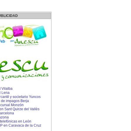
UBLICIDAD
 Vilalba
l Lena
antil y societario Yuncos
 de impagos Berja
cursal Monzón
 en Sant Quirze del Vallès
arcelona
azona
 telefónicas en León
 IP en Caravaca de la Cruz