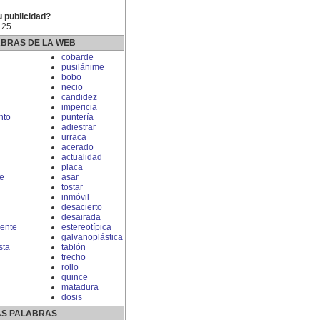
u publicidad?
 25
ABRAS DE LA WEB
cobarde
pusilánime
bobo
necio
candidez
impericia
nto
puntería
adiestrar
urraca
acerado
actualidad
placa
e
asar
tostar
inmóvil
desacierto
desairada
ente
estereotípica
galvanoplástica
sta
tablón
trecho
rollo
quince
matadura
dosis
S PALABRAS