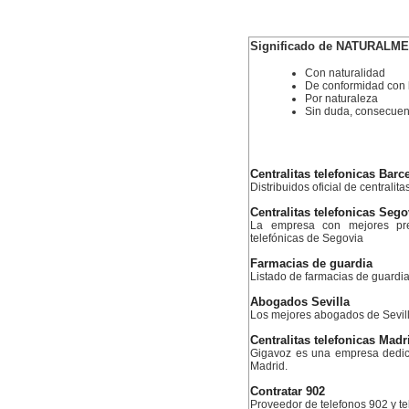
Significado de NATURALM
Con naturalidad
De conformidad con l
Por naturaleza
Sin duda, consecue
Centralitas telefonicas Barc
Distribuidos oficial de centralit
Centralitas telefonicas Sego
La empresa con mejores prec
telefónicas de Segovia
Farmacias de guardia
Listado de farmacias de guardia
Abogados Sevilla
Los mejores abogados de Sevil
Centralitas telefonicas Madr
Gigavoz es una empresa dedica
Madrid.
Contratar 902
Proveedor de telefonos 902 y te